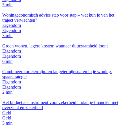
5 min
Woningeconomisch advies stap voor stap – wat kun je van het
traject verwachten?
Eigendom
Eigendom
3 min
Groen wonen, lagere kosten: wanneer duurzaamheid loont
Eigendom
Eigendom
6 min
Combineer kortetermijn- en langetermijnsparen in je woning­
spaarstrategie
Eigendom
Eigendom
2 min
Het budget als instrument voor zekerheid – plan je financiën met
overzicht en zekerheid
Geld
Geld
3 min