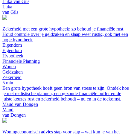
Luka van Gils
Luka
van Gils
Zekerheid met een grote hypotheek: zo behoud je financiële rust
Houd controle over je geldzaken en slaap weer rustig, ook met een
hoge hypotheek
Eigendom
Eigendom
Hypotheek
Financiële Planning
Wonen
Geldzaken
Zekerheid
5 min
Een grote hypotheek hoeft geen bron van stress te zijn. Ontdek hoe
je met realistische plannen, een gezonde financiële buffer en de
juiste keuzes rust en zekerheid behoudt – nu en in de toekomst.
Maud van Dongen
Maud
van Dongen
Woningeconomisch advies stap voor stap – wat kun je van het