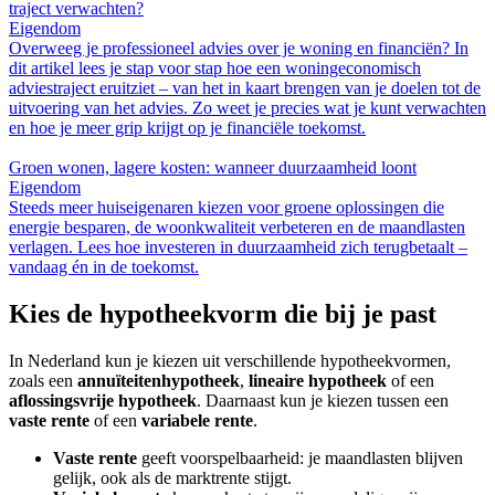
traject verwachten?
Eigendom
Overweeg je professioneel advies over je woning en financiën? In
dit artikel lees je stap voor stap hoe een woningeconomisch
adviestraject eruitziet – van het in kaart brengen van je doelen tot de
uitvoering van het advies. Zo weet je precies wat je kunt verwachten
en hoe je meer grip krijgt op je financiële toekomst.
Groen wonen, lagere kosten: wanneer duurzaamheid loont
Eigendom
Steeds meer huiseigenaren kiezen voor groene oplossingen die
energie besparen, de woonkwaliteit verbeteren en de maandlasten
verlagen. Lees hoe investeren in duurzaamheid zich terugbetaalt –
vandaag én in de toekomst.
Kies de hypotheekvorm die bij je past
In Nederland kun je kiezen uit verschillende hypotheekvormen,
zoals een
annuïteitenhypotheek
,
lineaire hypotheek
of een
aflossingsvrije hypotheek
. Daarnaast kun je kiezen tussen een
vaste rente
of een
variabele rente
.
Vaste rente
geeft voorspelbaarheid: je maandlasten blijven
gelijk, ook als de marktrente stijgt.