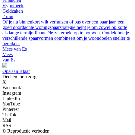
Financiën
Hypotheek
Geldzaken
2 min
Of je nu binnenkort wilt verhuizen of pas over een paar jaar, een
goed doordachte woningspaarstrategie helpt je om zowel op korte
als lange termijn financiële zekerheid op te bouwen. Ontdek hoe je
verschillende spaarvormen combineert om je woondoelen sneller te
bereiken.
Mees van Es
Mees
van Es
Opslaan Klaar
Deel en toon zorg
X
Facebook
Instagram
LinkedIn
YouTube
Pinterest
TikTok
Mail
RSS
© Reproductie verboden.