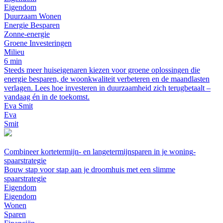
Eigendom
Duurzaam Wonen
Energie Besparen
Zonne-energie
Groene Investeringen
Milieu
6 min
Steeds meer huiseigenaren kiezen voor groene oplossingen die
energie besparen, de woonkwaliteit verbeteren en de maandlasten
verlagen. Lees hoe investeren in duurzaamheid zich terugbetaalt –
vandaag én in de toekomst.
Eva Smit
Eva
Smit
Combineer kortetermijn- en langetermijnsparen in je woning­
spaarstrategie
Bouw stap voor stap aan je droomhuis met een slimme
spaarstrategie
Eigendom
Eigendom
Wonen
Sparen