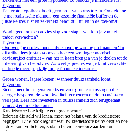
Zekerheid met een grote hypotheek: zo behoud je financiële rust
Eigendom
Een grote hypotheek hoeft geen bron van stress te zijn. Ontdek hoe
je met realistische plannen, een gezonde financiële buffer en de
juiste keuzes rust en zekerheid behoudt – nu en in de toekomst.
Woningeconomisch advies stap voor stap – wat kun je van het
traject verwachten?
Eigendom
Overweeg je professioneel advies over je woning en financiën? In
dit artikel lees je stap voor stap hoe een woningeconomisch
adviestraject eruitziet – van het in kaart brengen van je doelen tot de
uitvoering van het advies. Zo weet je precies wat je kunt verwachten
en hoe je meer grip krijgt op je financiële toekomst.
Groen wonen, lagere kosten: wanneer duurzaamheid loont
Eigendom
Steeds meer huiseigenaren kiezen voor groene oplossingen die
energie besparen, de woonkwaliteit verbeteren en de maandlasten
verlagen. Lees hoe investeren in duurzaamheid zich terugbetaalt –
vandaag én in de toekomst.
Kredietscore: hoe krijg je een goede score?
Iedereen die geld wil lenen, moet het belang van de kredietscore
begrijpen. Dit e-book legt uit wat uw kredietscore beïnvloedt en hoe
u deze kunt verbeteren, zodat u betere leenvoorwaarden kunt