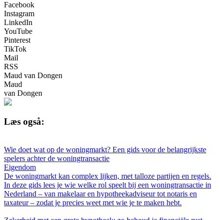
Facebook
Instagram
LinkedIn
YouTube
Pinterest
TikTok
Mail
RSS
Maud van Dongen
Maud
van Dongen
Læs også:
Wie doet wat op de woningmarkt? Een gids voor de belangrijkste
spelers achter de woningtransactie
Eigendom
De woningmarkt kan complex lijken, met talloze partijen en regels.
In deze gids lees je wie welke rol speelt bij een woningtransactie in
Nederland – van makelaar en hypotheekadviseur tot notaris en
taxateur – zodat je precies weet met wie je te maken hebt.