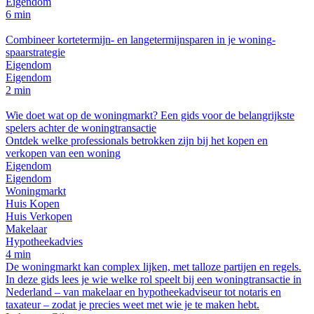
Eigendom
6 min
Combineer kortetermijn- en langetermijnsparen in je woning­
spaarstrategie
Eigendom
Eigendom
2 min
Wie doet wat op de woningmarkt? Een gids voor de belangrijkste
spelers achter de woningtransactie
Ontdek welke professionals betrokken zijn bij het kopen en
verkopen van een woning
Eigendom
Eigendom
Woningmarkt
Huis Kopen
Huis Verkopen
Makelaar
Hypotheekadvies
4 min
De woningmarkt kan complex lijken, met talloze partijen en regels.
In deze gids lees je wie welke rol speelt bij een woningtransactie in
Nederland – van makelaar en hypotheekadviseur tot notaris en
taxateur – zodat je precies weet met wie je te maken hebt.