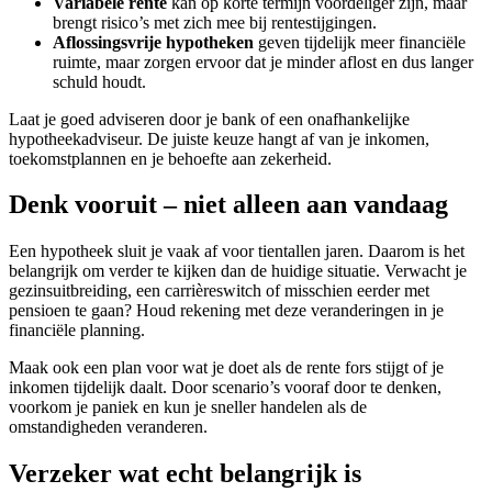
Variabele rente
kan op korte termijn voordeliger zijn, maar
brengt risico’s met zich mee bij rentestijgingen.
Aflossingsvrije hypotheken
geven tijdelijk meer financiële
ruimte, maar zorgen ervoor dat je minder aflost en dus langer
schuld houdt.
Laat je goed adviseren door je bank of een onafhankelijke
hypotheekadviseur. De juiste keuze hangt af van je inkomen,
toekomstplannen en je behoefte aan zekerheid.
Denk vooruit – niet alleen aan vandaag
Een hypotheek sluit je vaak af voor tientallen jaren. Daarom is het
belangrijk om verder te kijken dan de huidige situatie. Verwacht je
gezinsuitbreiding, een carrièreswitch of misschien eerder met
pensioen te gaan? Houd rekening met deze veranderingen in je
financiële planning.
Maak ook een plan voor wat je doet als de rente fors stijgt of je
inkomen tijdelijk daalt. Door scenario’s vooraf door te denken,
voorkom je paniek en kun je sneller handelen als de
omstandigheden veranderen.
Verzeker wat echt belangrijk is