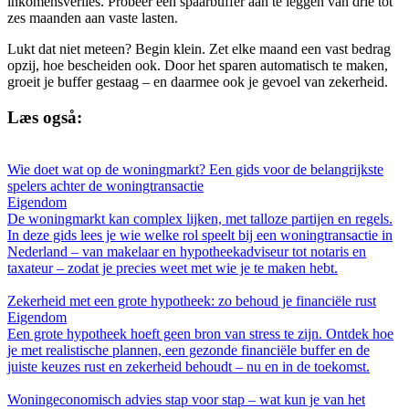
inkomensverlies. Probeer een spaarbuffer aan te leggen van drie tot
zes maanden aan vaste lasten.
Lukt dat niet meteen? Begin klein. Zet elke maand een vast bedrag
opzij, hoe bescheiden ook. Door het sparen automatisch te maken,
groeit je buffer gestaag – en daarmee ook je gevoel van zekerheid.
Læs også:
Wie doet wat op de woningmarkt? Een gids voor de belangrijkste
spelers achter de woningtransactie
Eigendom
De woningmarkt kan complex lijken, met talloze partijen en regels.
In deze gids lees je wie welke rol speelt bij een woningtransactie in
Nederland – van makelaar en hypotheekadviseur tot notaris en
taxateur – zodat je precies weet met wie je te maken hebt.
Zekerheid met een grote hypotheek: zo behoud je financiële rust
Eigendom
Een grote hypotheek hoeft geen bron van stress te zijn. Ontdek hoe
je met realistische plannen, een gezonde financiële buffer en de
juiste keuzes rust en zekerheid behoudt – nu en in de toekomst.
Woningeconomisch advies stap voor stap – wat kun je van het