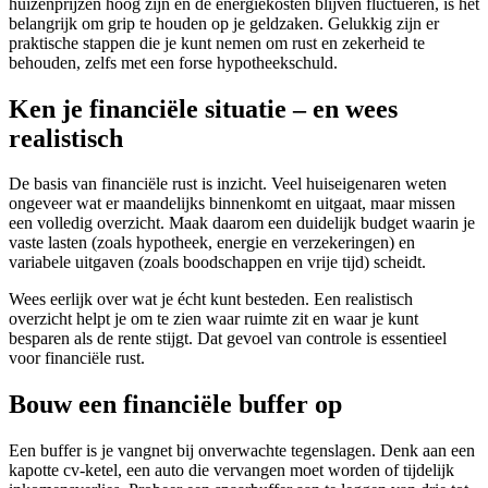
huizenprijzen hoog zijn en de energiekosten blijven fluctueren, is het
belangrijk om grip te houden op je geldzaken. Gelukkig zijn er
praktische stappen die je kunt nemen om rust en zekerheid te
behouden, zelfs met een forse hypotheekschuld.
Ken je financiële situatie – en wees
realistisch
De basis van financiële rust is inzicht. Veel huiseigenaren weten
ongeveer wat er maandelijks binnenkomt en uitgaat, maar missen
een volledig overzicht. Maak daarom een duidelijk budget waarin je
vaste lasten (zoals hypotheek, energie en verzekeringen) en
variabele uitgaven (zoals boodschappen en vrije tijd) scheidt.
Wees eerlijk over wat je écht kunt besteden. Een realistisch
overzicht helpt je om te zien waar ruimte zit en waar je kunt
besparen als de rente stijgt. Dat gevoel van controle is essentieel
voor financiële rust.
Bouw een financiële buffer op
Een buffer is je vangnet bij onverwachte tegenslagen. Denk aan een
kapotte cv-ketel, een auto die vervangen moet worden of tijdelijk