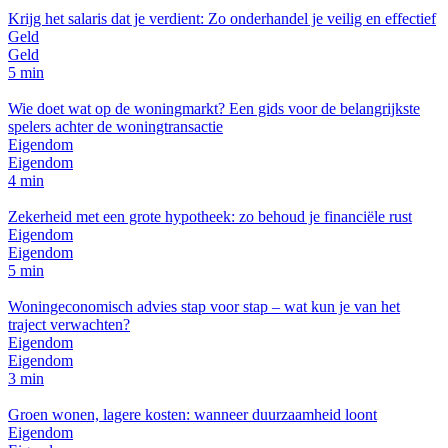
Krijg het salaris dat je verdient: Zo onderhandel je veilig en effectief
Geld
Geld
5 min
Wie doet wat op de woningmarkt? Een gids voor de belangrijkste
spelers achter de woningtransactie
Eigendom
Eigendom
4 min
Zekerheid met een grote hypotheek: zo behoud je financiële rust
Eigendom
Eigendom
5 min
Woningeconomisch advies stap voor stap – wat kun je van het
traject verwachten?
Eigendom
Eigendom
3 min
Groen wonen, lagere kosten: wanneer duurzaamheid loont
Eigendom