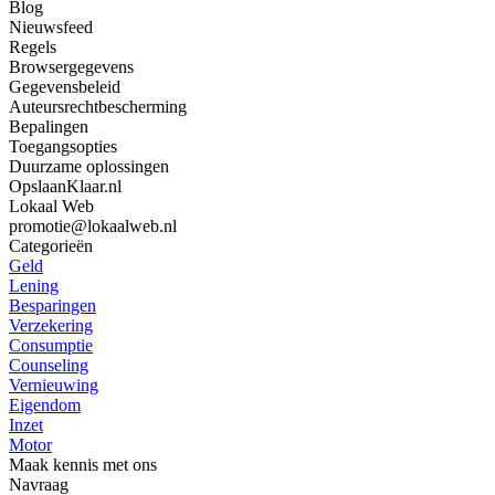
Blog
Nieuwsfeed
Regels
Browsergegevens
Gegevensbeleid
Auteursrechtbescherming
Bepalingen
Toegangsopties
Duurzame oplossingen
OpslaanKlaar.nl
Lokaal Web
promotie@lokaalweb.nl
Categorieën
Geld
Lening
Besparingen
Verzekering
Consumptie
Counseling
Vernieuwing
Eigendom
Inzet
Motor
Maak kennis met ons
Navraag