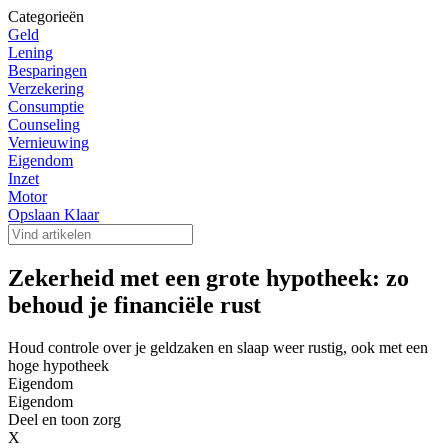
Categorieën
Geld
Lening
Besparingen
Verzekering
Consumptie
Counseling
Vernieuwing
Eigendom
Inzet
Motor
Opslaan Klaar
Zekerheid met een grote hypotheek: zo
behoud je financiële rust
Houd controle over je geldzaken en slaap weer rustig, ook met een
hoge hypotheek
Eigendom
Eigendom
Deel en toon zorg
X