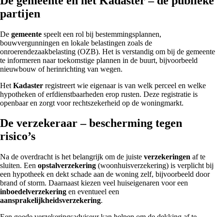
De gemeente en het Kadaster – de publieke
partijen
De
gemeente
speelt een rol bij bestemmingsplannen,
bouwvergunningen en lokale belastingen zoals de
onroerendezaakbelasting (OZB). Het is verstandig om bij de gemeente
te informeren naar toekomstige plannen in de buurt, bijvoorbeeld
nieuwbouw of herinrichting van wegen.
Het
Kadaster
registreert wie eigenaar is van welk perceel en welke
hypotheken of erfdienstbaarheden erop rusten. Deze registratie is
openbaar en zorgt voor rechtszekerheid op de woningmarkt.
De verzekeraar – bescherming tegen
risico’s
Na de overdracht is het belangrijk om de juiste
verzekeringen
af te
sluiten. Een
opstalverzekering
(woonhuisverzekering) is verplicht bij
een hypotheek en dekt schade aan de woning zelf, bijvoorbeeld door
brand of storm. Daarnaast kiezen veel huiseigenaren voor een
inboedelverzekering
en eventueel een
aansprakelijkheidsverzekering
.
Een goede verzekeringsadviseur kan helpen om de dekking af te