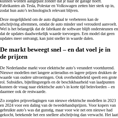
kunnen worden aangepast zonder dat je naar de garage hoeft.
Fabrikanten als Tesla, Polestar en Volkswagen zetten hier sterk op in,
zodat hun auto’s technologisch relevant blijven.
Deze mogelijkheid om de auto digitaal te verbeteren kan de
afschrijving afremmen, omdat de auto minder snel verouderd aanvoelt.
Wel is het belangrijk dat de fabrikant de software blijft ondersteunen en
dat de updates daadwerkelijk waarde toevoegen. Een model dat geen
updates meer ontvangt, kan juist sneller in waarde dalen.
De markt beweegt snel – en dat voel je in
de prijzen
De Nederlandse markt voor elektrische auto’s verandert voortdurend.
Nieuwe modellen met langere actieradius en lagere prijzen drukken de
waarde van oudere uitvoeringen. Ook overheidsbeleid speelt een grote
rol. Subsidies, bijtellingsregels en de beschikbaarheid van laadpunten
kunnen de vraag naar elektrische auto’s in korte tijd beïnvloeden – en
daarmee ook de restwaarde.
Zo zorgden prijsverlagingen van nieuwe elektrische modellen in 2023
en 2024 voor een daling van de tweedehandsprijzen. Voor kopers van
gebruikte auto’s was dat gunstig, maar voor wie net een nieuwe had
gekocht, betekende het een snellere afschrijving dan verwacht. Het laat