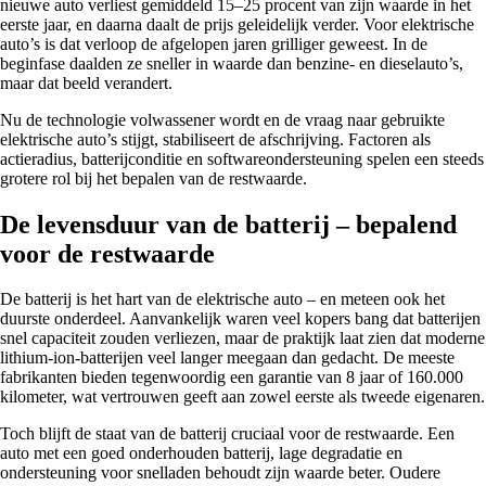
nieuwe auto verliest gemiddeld 15–25 procent van zijn waarde in het
eerste jaar, en daarna daalt de prijs geleidelijk verder. Voor elektrische
auto’s is dat verloop de afgelopen jaren grilliger geweest. In de
beginfase daalden ze sneller in waarde dan benzine- en dieselauto’s,
maar dat beeld verandert.
Nu de technologie volwassener wordt en de vraag naar gebruikte
elektrische auto’s stijgt, stabiliseert de afschrijving. Factoren als
actieradius, batterijconditie en softwareondersteuning spelen een steeds
grotere rol bij het bepalen van de restwaarde.
De levensduur van de batterij – bepalend
voor de restwaarde
De batterij is het hart van de elektrische auto – en meteen ook het
duurste onderdeel. Aanvankelijk waren veel kopers bang dat batterijen
snel capaciteit zouden verliezen, maar de praktijk laat zien dat moderne
lithium-ion-batterijen veel langer meegaan dan gedacht. De meeste
fabrikanten bieden tegenwoordig een garantie van 8 jaar of 160.000
kilometer, wat vertrouwen geeft aan zowel eerste als tweede eigenaren.
Toch blijft de staat van de batterij cruciaal voor de restwaarde. Een
auto met een goed onderhouden batterij, lage degradatie en
ondersteuning voor snelladen behoudt zijn waarde beter. Oudere