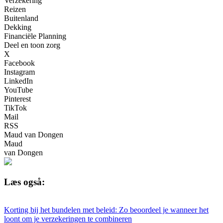
Verzekering
Reizen
Buitenland
Dekking
Financiële Planning
Deel en toon zorg
X
Facebook
Instagram
LinkedIn
YouTube
Pinterest
TikTok
Mail
RSS
Maud van Dongen
Maud
van Dongen
Læs også:
Korting bij het bundelen met beleid: Zo beoordeel je wanneer het
loont om je verzekeringen te combineren