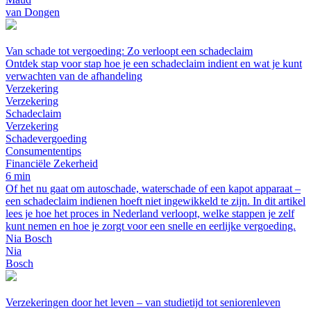
van Dongen
Van schade tot vergoeding: Zo verloopt een schadeclaim
Ontdek stap voor stap hoe je een schadeclaim indient en wat je kunt
verwachten van de afhandeling
Verzekering
Verzekering
Schadeclaim
Verzekering
Schadevergoeding
Consumententips
Financiële Zekerheid
6 min
Of het nu gaat om autoschade, waterschade of een kapot apparaat –
een schadeclaim indienen hoeft niet ingewikkeld te zijn. In dit artikel
lees je hoe het proces in Nederland verloopt, welke stappen je zelf
kunt nemen en hoe je zorgt voor een snelle en eerlijke vergoeding.
Nia Bosch
Nia
Bosch
Verzekeringen door het leven – van studietijd tot seniorenleven