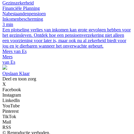
Gezinszekerheid
Financiële Planning
Nabestaandenpensioen
Inkomenbescherming
3 min
Een plotseling verlies van inkomen kan grote gevolgen hebben voor
het gezinsleven. Ontdek hoe een pensioenverzekering niet alleen
een voorziening voor later is, maar ook nu al zekerheid biedt voor
jou en je dierbaren wanneer het onverwachte gebeurt.
Mees van Es
Mees
van Es
Opslaan Klaar
Deel en toon zorg
X
Facebook
Instagram
LinkedIn
YouTube
Pinterest
TikTok
Mail
RSS
© Reproductie verboden.