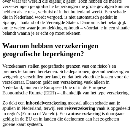
over waar ter wereld die eigenlijk geldt. Toch hebben de meeste
verzekeringen geografische beperkingen die grote gevolgen kunnen
hebben als je reist, verhuist of in het buitenland werkt. Een schade
die in Nederland wordt vergoed, is niet automatisch gedekt in
Spanje, Thailand of de Verenigde Staten. Daarom is het belangrijk
om te weten waar jouw dekking ophoudt – vóórdat je in een situatie
belandt waarin je er echt op moet rekenen.
Waarom hebben verzekeringen
geografische beperkingen?
Verzekeraars stellen geografische grenzen vast om risico’s en
premies te kunnen berekenen. Schadepatronen, gezondheidszorg en
wetgeving verschillen per land, en dat beïnvloedt de kosten voor de
verzekeraar. Daarom geldt een verzekering vaak alleen in
Nederland, binnen de Europese Unie of in de Europese
Economische Ruimte (EER) – afhankelijk van het type verzekering.
Zo dekt een
inboedelverzekering
meestal alleen schade aan je
spullen in Nederland, terwijl een
reisverzekering
vaak is opgedeeld
in regio’s (Europa of Wereld). Een
autoverzekering
is doorgaans
geldig in de EU en in landen die deelnemen aan het zogeheten
groene kaart-systeem.