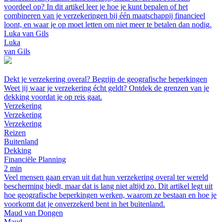
voordeel op? In dit artikel leer je hoe je kunt bepalen of het
combineren van je verzekeringen bij één maatschappij financieel
loont, en waar je op moet letten om niet meer te betalen dan nodig.
Luka van Gils
Luka
van Gils
Dekt je verzekering overal? Begrijp de geografische beperkingen
Weet jij waar je verzekering écht geldt? Ontdek de grenzen van je
dekking voordat je op reis gaat.
Verzekering
Verzekering
Verzekering
Reizen
Buitenland
Dekking
Financiële Planning
2 min
Veel mensen gaan ervan uit dat hun verzekering overal ter wereld
bescherming biedt, maar dat is lang niet altijd zo. Dit artikel legt uit
hoe geografische beperkingen werken, waarom ze bestaan en hoe je
voorkomt dat je onverzekerd bent in het buitenland.
Maud van Dongen
Maud