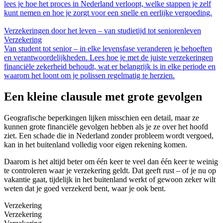
lees je hoe het proces in Nederland verloopt, welke stappen je zelf
kunt nemen en hoe je zorgt voor een snelle en eerlijke vergoeding.
Verzekeringen door het leven – van studietijd tot seniorenleven
Verzekering
Van student tot senior – in elke levensfase veranderen je behoeften
en verantwoordelijkheden. Lees hoe je met de juiste verzekeringen
financiële zekerheid behoudt, wat er belangrijk is in elke periode en
waarom het loont om je polissen regelmatig te herzien.
Een kleine clausule met grote gevolgen
Geografische beperkingen lijken misschien een detail, maar ze
kunnen grote financiële gevolgen hebben als je ze over het hoofd
ziet. Een schade die in Nederland zonder probleem wordt vergoed,
kan in het buitenland volledig voor eigen rekening komen.
Daarom is het altijd beter om één keer te veel dan één keer te weinig
te controleren waar je verzekering geldt. Dat geeft rust – of je nu op
vakantie gaat, tijdelijk in het buitenland werkt of gewoon zeker wilt
weten dat je goed verzekerd bent, waar je ook bent.
Verzekering
Verzekering