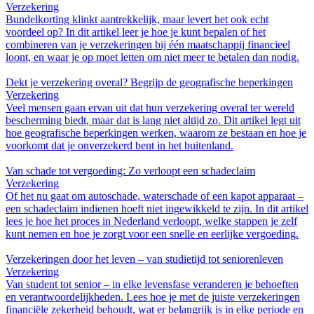
Verzekering
Bundelkorting klinkt aantrekkelijk, maar levert het ook echt
voordeel op? In dit artikel leer je hoe je kunt bepalen of het
combineren van je verzekeringen bij één maatschappij financieel
loont, en waar je op moet letten om niet meer te betalen dan nodig.
Dekt je verzekering overal? Begrijp de geografische beperkingen
Verzekering
Veel mensen gaan ervan uit dat hun verzekering overal ter wereld
bescherming biedt, maar dat is lang niet altijd zo. Dit artikel legt uit
hoe geografische beperkingen werken, waarom ze bestaan en hoe je
voorkomt dat je onverzekerd bent in het buitenland.
Van schade tot vergoeding: Zo verloopt een schadeclaim
Verzekering
Of het nu gaat om autoschade, waterschade of een kapot apparaat –
een schadeclaim indienen hoeft niet ingewikkeld te zijn. In dit artikel
lees je hoe het proces in Nederland verloopt, welke stappen je zelf
kunt nemen en hoe je zorgt voor een snelle en eerlijke vergoeding.
Verzekeringen door het leven – van studietijd tot seniorenleven
Verzekering
Van student tot senior – in elke levensfase veranderen je behoeften
en verantwoordelijkheden. Lees hoe je met de juiste verzekeringen
financiële zekerheid behoudt, wat er belangrijk is in elke periode en