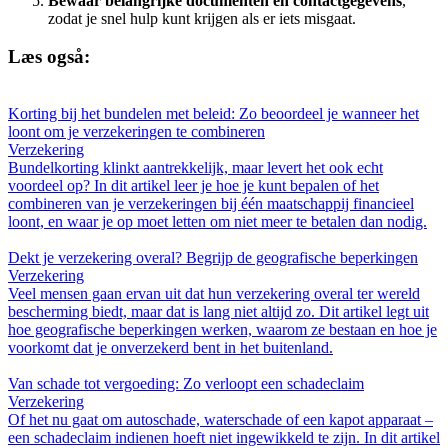
Bewaar belangrijke documenten en contactgegevens
,
zodat je snel hulp kunt krijgen als er iets misgaat.
Læs også:
Korting bij het bundelen met beleid: Zo beoordeel je wanneer het
loont om je verzekeringen te combineren
Verzekering
Bundelkorting klinkt aantrekkelijk, maar levert het ook echt
voordeel op? In dit artikel leer je hoe je kunt bepalen of het
combineren van je verzekeringen bij één maatschappij financieel
loont, en waar je op moet letten om niet meer te betalen dan nodig.
Dekt je verzekering overal? Begrijp de geografische beperkingen
Verzekering
Veel mensen gaan ervan uit dat hun verzekering overal ter wereld
bescherming biedt, maar dat is lang niet altijd zo. Dit artikel legt uit
hoe geografische beperkingen werken, waarom ze bestaan en hoe je
voorkomt dat je onverzekerd bent in het buitenland.
Van schade tot vergoeding: Zo verloopt een schadeclaim
Verzekering
Of het nu gaat om autoschade, waterschade of een kapot apparaat –
een schadeclaim indienen hoeft niet ingewikkeld te zijn. In dit artikel