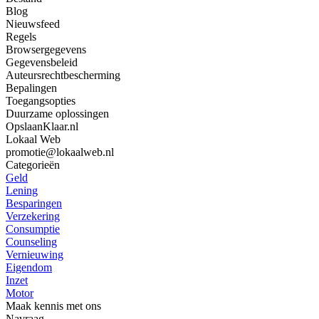
Blog
Nieuwsfeed
Regels
Browsergegevens
Gegevensbeleid
Auteursrechtbescherming
Bepalingen
Toegangsopties
Duurzame oplossingen
OpslaanKlaar.nl
Lokaal Web
promotie@lokaalweb.nl
Categorieën
Geld
Lening
Besparingen
Verzekering
Consumptie
Counseling
Vernieuwing
Eigendom
Inzet
Motor
Maak kennis met ons
Navraag