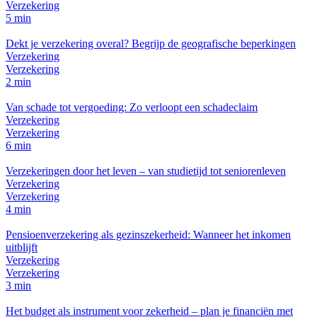
Verzekering
5 min
Dekt je verzekering overal? Begrijp de geografische beperkingen
Verzekering
Verzekering
2 min
Van schade tot vergoeding: Zo verloopt een schadeclaim
Verzekering
Verzekering
6 min
Verzekeringen door het leven – van studietijd tot seniorenleven
Verzekering
Verzekering
4 min
Pensioenverzekering als gezinszekerheid: Wanneer het inkomen
uitblijft
Verzekering
Verzekering
3 min
Het budget als instrument voor zekerheid – plan je financiën met