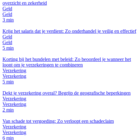
overzicht en zekerheid
Geld
Geld
3 min
Krijg het salaris dat je verdient: Zo onderhandel je veilig en effectief
Geld
Geld
5 min
Korting bij het bundelen met beleid: Zo beoordeel je wanneer het
loont om je verzekeringen te combineren
Verzekering
Verzekering
5 min
Dekt je verzekering overal? Begrijp de geografische beperkingen
Verzekering
Verzekering
2 min
Van schade tot vergoeding: Zo verloopt een schadeclaim
Verzekering
Verzekering
6 min