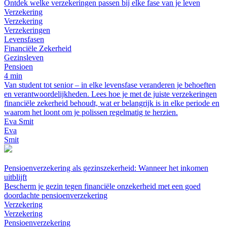
Ontdek welke verzekeringen passen bij elke fase van je leven
Verzekering
Verzekering
Verzekeringen
Levensfasen
Financiële Zekerheid
Gezinsleven
Pensioen
4 min
Van student tot senior – in elke levensfase veranderen je behoeften
en verantwoordelijkheden. Lees hoe je met de juiste verzekeringen
financiële zekerheid behoudt, wat er belangrijk is in elke periode en
waarom het loont om je polissen regelmatig te herzien.
Eva Smit
Eva
Smit
Pensioenverzekering als gezinszekerheid: Wanneer het inkomen
uitblijft
Bescherm je gezin tegen financiële onzekerheid met een goed
doordachte pensioenverzekering
Verzekering
Verzekering
Pensioenverzekering