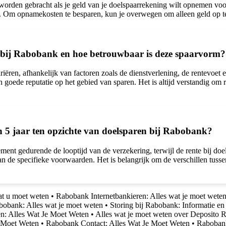
rden gebracht als je geld van je doelspaarrekening wilt opnemen voord
. Om opnamekosten te besparen, kun je overwegen om alleen geld op t
n bij Rabobank en hoe betrouwbaar is deze spaarvorm?
ren, afhankelijk van factoren zoals de dienstverlening, de rentevoet 
oede reputatie op het gebied van sparen. Het is altijd verstandig om r
n 5 jaar ten opzichte van doelsparen bij Rabobank?
ent gedurende de looptijd van de verzekering, terwijl de rente bij doe
van de specifieke voorwaarden. Het is belangrijk om de verschillen tuss
at u moet weten
•
Rabobank Internetbankieren: Alles wat je moet wete
obank: Alles wat je moet weten
•
Storing bij Rabobank: Informatie e
n: Alles Wat Je Moet Weten
•
Alles wat je moet weten over Deposito 
 Moet Weten
•
Rabobank Contact: Alles Wat Je Moet Weten
•
Rabobank