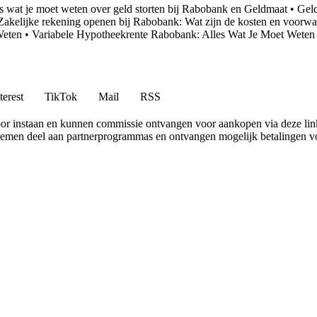
s wat je moet weten over geld storten bij Rabobank en Geldmaat
•
Geld
Zakelijke rekening openen bij Rabobank: Wat zijn de kosten en voorw
Weten
•
Variabele Hypotheekrente Rabobank: Alles Wat Je Moet Weten
terest
TikTok
Mail
RSS
r instaan ​​en kunnen commissie ontvangen voor aankopen via deze lin
 nemen deel aan partnerprogrammas en ontvangen mogelijk betalingen v