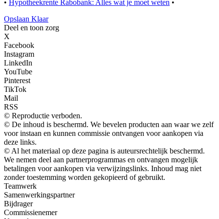
•
Hypotheekrente Rabobank: Alles wat je moet weten
•
Opslaan Klaar
Deel en toon zorg
X
Facebook
Instagram
LinkedIn
YouTube
Pinterest
TikTok
Mail
RSS
© Reproductie verboden.
© De inhoud is beschermd. We bevelen producten aan waar we zelf
voor instaan ​​en kunnen commissie ontvangen voor aankopen via
deze links.
© Al het materiaal op deze pagina is auteursrechtelijk beschermd.
We nemen deel aan partnerprogrammas en ontvangen mogelijk
betalingen voor aankopen via verwijzingslinks. Inhoud mag niet
zonder toestemming worden gekopieerd of gebruikt.
Teamwerk
Samenwerkingspartner
Bijdrager
Commissienemer