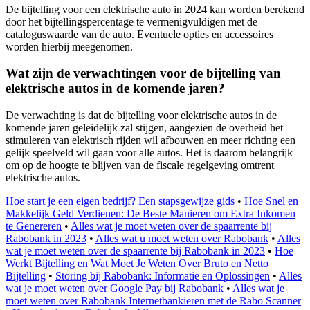
De bijtelling voor een elektrische auto in 2024 kan worden berekend
door het bijtellingspercentage te vermenigvuldigen met de
cataloguswaarde van de auto. Eventuele opties en accessoires
worden hierbij meegenomen.
Wat zijn de verwachtingen voor de bijtelling van
elektrische autos in de komende jaren?
De verwachting is dat de bijtelling voor elektrische autos in de
komende jaren geleidelijk zal stijgen, aangezien de overheid het
stimuleren van elektrisch rijden wil afbouwen en meer richting een
gelijk speelveld wil gaan voor alle autos. Het is daarom belangrijk
om op de hoogte te blijven van de fiscale regelgeving omtrent
elektrische autos.
Hoe start je een eigen bedrijf? Een stapsgewijze gids
•
Hoe Snel en
Makkelijk Geld Verdienen: De Beste Manieren om Extra Inkomen
te Genereren
•
Alles wat je moet weten over de spaarrente bij
Rabobank in 2023
•
Alles wat u moet weten over Rabobank
•
Alles
wat je moet weten over de spaarrente bij Rabobank in 2023
•
Hoe
Werkt Bijtelling en Wat Moet Je Weten Over Bruto en Netto
Bijtelling
•
Storing bij Rabobank: Informatie en Oplossingen
•
Alles
wat je moet weten over Google Pay bij Rabobank
•
Alles wat je
moet weten over Rabobank Internetbankieren met de Rabo Scanner